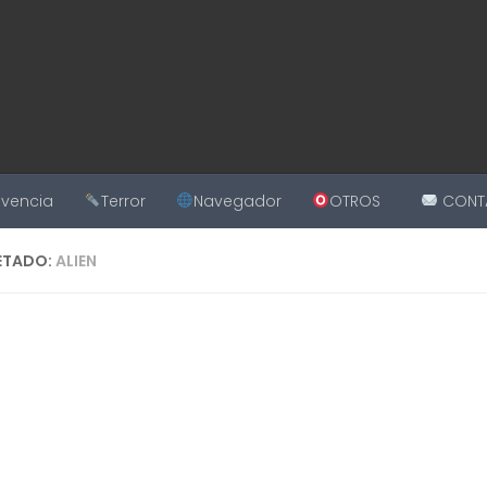
ivencia
Terror
Navegador
OTROS
CONT
ETADO:
ALIEN