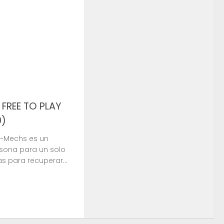
FREE TO PLAY
0)
x-Mechs es un
rsona para un solo
as para recuperar...