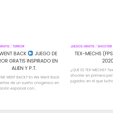
GRATIS
/
TERROR
JUEGOS GRATIS
/
SHOOTER
 WENT BACK
JUEGO DE
TEX-MECHS (FPS 
ROR GRATIS INSPIRADO EN
202
ALIEN Y P.T.
¿QUE ES TEX-MECHS? Te
shooter en primera pe
 WE WENT BACK? En We Went Back
jugador, en el que luch
iertas de un sueño criogenico en
ción espacial con...