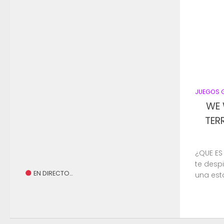
JUEGOS 
WE
TER
¿QUE ES
te desp
EN DIRECTO…
una esta