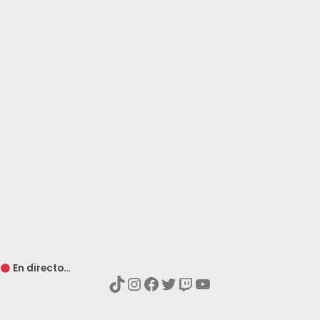
En directo…
TikTok
Instagram
Facebook
Twitter
Twitch
YouTube