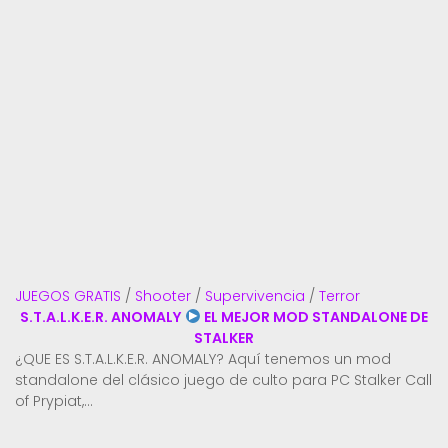
JUEGOS GRATIS
/
Shooter
/
Supervivencia
/
Terror
S.T.A.L.K.E.R. ANOMALY
EL MEJOR MOD STANDALONE DE
STALKER
¿QUE ES S.T.A.L.K.E.R. ANOMALY? Aquí tenemos un mod
standalone del clásico juego de culto para PC Stalker Call
of Prypiat,...