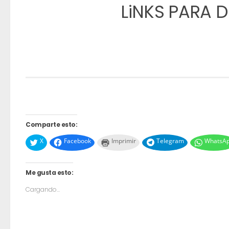
LiNKS PARA
Comparte esto:
X
Facebook
Imprimir
Telegram
WhatsA
Me gusta esto:
Cargando...