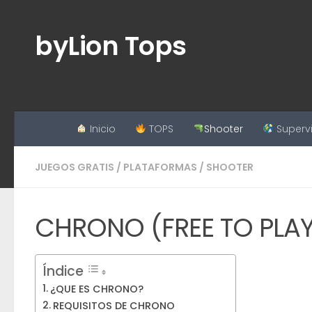
Saltar al contenido
byLion Tops
Inicio
TOPS
Shooter
Superv
JUEGOS GRATIS
/
PLATAFORMAS
/
SHOOTER
CHRONO (FREE TO PLAY
Índice
¿QUE ES CHRONO?
REQUISITOS DE CHRONO