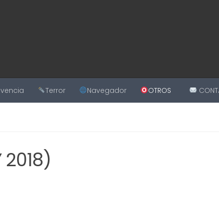
ivencia
Terror
Navegador
OTROS
CONT
 2018)