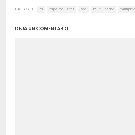
Etiquetas:
2d
bajos requisitos
local
multijugador
multiplay
DEJA UN COMENTARIO