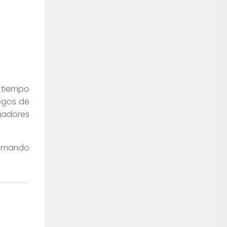
 tiempo
egos de
ugadores
s mando