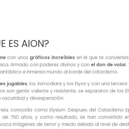
E ES AION?
ine
con unos
gráficos increíbles
en el que te convierte
 épica. Armado con poderes divinos y con
el don de volar
,
un fantástico e inmenso mundo al borde del cataclismo.
es jugables
, los Asmodians y los Elyos y con una tercera
ns son gente valiente y resistente, se separaron de los E
 oscuridad y desesperación.
Atreia, conocida como Elysium. Despues del Cataclismo E
 de 750 años, y como resultado, se han convertido e
” invoca imágenes de terror y miedo debido al nivel de des