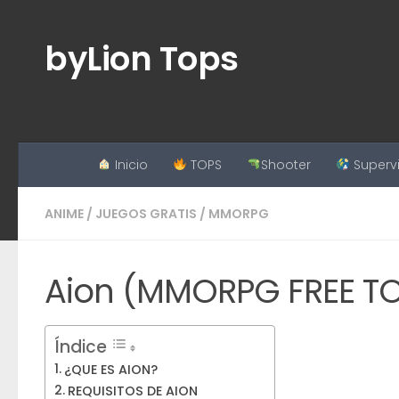
Saltar al contenido
byLion Tops
Inicio
TOPS
Shooter
Superv
ANIME
/
JUEGOS GRATIS
/
MMORPG
Aion (MMORPG FREE TO
Índice
¿QUE ES AION?
REQUISITOS DE AION