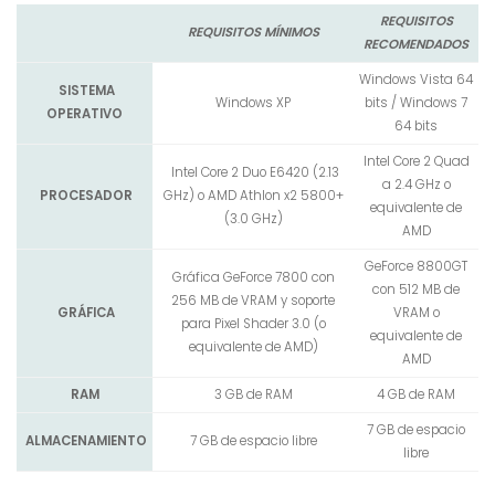
REQUISITOS
REQUISITOS MÍNIMOS
RECOMENDADOS
Windows Vista 64
SISTEMA
Windows XP
bits / Windows 7
OPERATIVO
64 bits
Intel Core 2 Quad
Intel Core 2 Duo E6420 (2.13
a 2.4 GHz o
PROCESADOR
GHz) o AMD Athlon x2 5800+
equivalente de
(3.0 GHz)
AMD
GeForce 8800GT
Gráfica GeForce 7800 con
con 512 MB de
256 MB de VRAM y soporte
GRÁFICA
VRAM o
para Pixel Shader 3.0 (o
equivalente de
equivalente de AMD)
AMD
RAM
3 GB de RAM
4 GB de RAM
7 GB de espacio
ALMACENAMIENTO
7 GB de espacio libre
libre