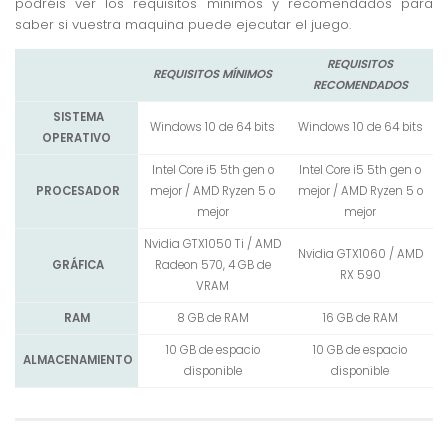
podréis ver los requisitos mínimos y recomendados para
saber si vuestra maquina puede ejecutar el juego.
REQUISITOS
REQUISITOS MÍNIMOS
RECOMENDADOS
SISTEMA
Windows 10 de 64 bits
Windows 10 de 64 bits
OPERATIVO
Intel Core i5 5th gen o
Intel Core i5 5th gen o
PROCESADOR
mejor / AMD Ryzen 5 o
mejor / AMD Ryzen 5 o
mejor
mejor
Nvidia GTX1050 Ti / AMD
Nvidia GTX1060 / AMD
GRÁFICA
Radeon 570, 4 GB de
RX 590
VRAM
RAM
8 GB de RAM
16 GB de RAM
10 GB de espacio
10 GB de espacio
ALMACENAMIENTO
disponible
disponible