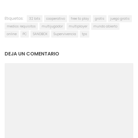
Etiquetas:
32 bits
cooperativo
free to play
gratis
juego gratis
medios requisitos
multijugador
multiplayer
mundo abierto
online
PC
SANDBOX
Supervivencia
tps
DEJA UN COMENTARIO