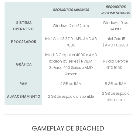
REQUISITOS
REQUISITOS MÍNIMOS
RECOMENDADOS
SISTEMA
Windows 10 de
Windows 7 de 32 bits
OPERATIVO
64 bits
Intel Core i3 3210 |
APU AMD A8
Intel Core i5
PROCESADOR
7600
|
AMD FX 6300
Intel HD Graphics 4000 o AMD
Radeon R5 series |
NVIDIA
Nvidia Geforce
GRÁFICA
GeForce 400 Series o AMD
GTX 1050ti
Radeon
RAM
4 GB de RAM
8 GB de RAM
2 GB de espacio
ALMACENAMIENTO
2 GB de espacio disponible
disponible
GAMEPLAY DE BEACHED