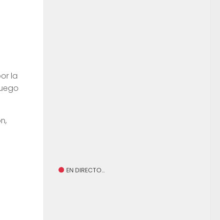
or la
juego
n,
EN DIRECTO…