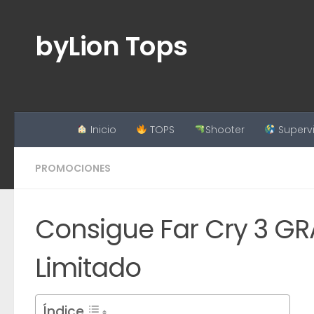
Saltar al contenido
byLion Tops
Inicio
TOPS
Shooter
Superv
PROMOCIONES
Consigue Far Cry 3 GR
Limitado
Índice