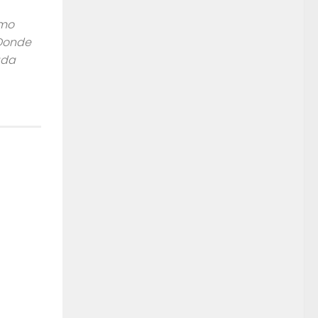
omo
 Donde
ada