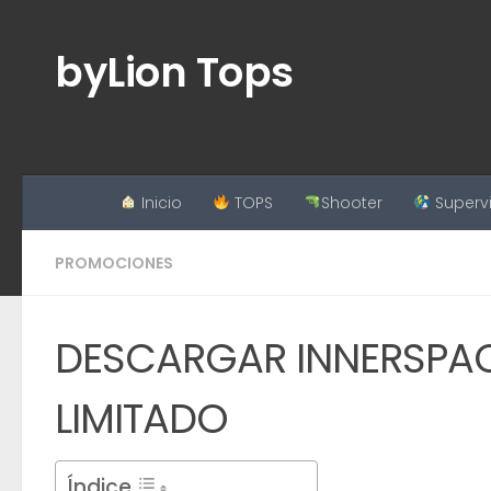
Saltar al contenido
byLion Tops
Inicio
TOPS
Shooter
Superv
PROMOCIONES
DESCARGAR INNERSPAC
LIMITADO
Índice