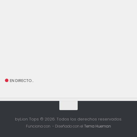
EN DIRECTO…
byLion Tops © 2026. Todos los derechos reservados.
Funciona con
- Diseñado con el
Tema Hueman