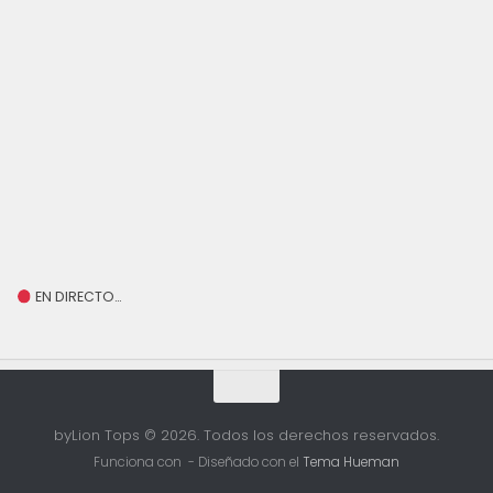
EN DIRECTO…
byLion Tops © 2026. Todos los derechos reservados.
Funciona con
- Diseñado con el
Tema Hueman