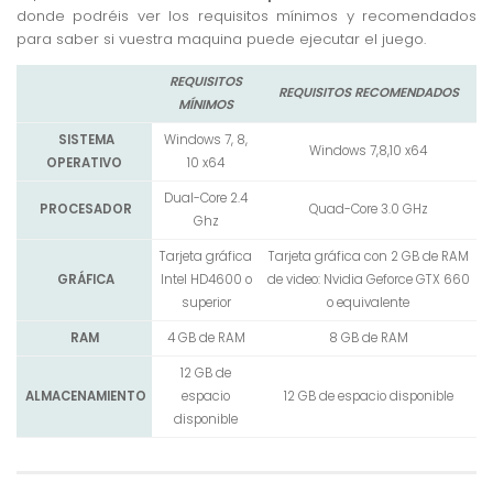
donde podréis ver los requisitos mínimos y recomendados
para saber si vuestra maquina puede ejecutar el juego.
REQUISITOS
REQUISITOS RECOMENDADOS
MÍNIMOS
SISTEMA
Windows 7, 8,
Windows 7,8,10 x64
OPERATIVO
10 x64
Dual-Core 2.4
PROCESADOR
Quad-Core 3.0 GHz
Ghz
Tarjeta gráfica
Tarjeta gráfica con 2 GB de RAM
GRÁFICA
Intel HD4600 o
de video: Nvidia Geforce GTX 660
superior
o equivalente
RAM
4 GB de RAM
8 GB de RAM
12 GB de
ALMACENAMIENTO
espacio
12 GB de espacio disponible
disponible