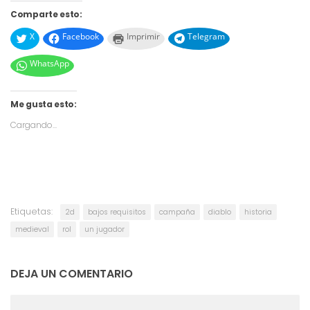
Comparte esto:
X
Facebook
Imprimir
Telegram
WhatsApp
Me gusta esto:
Cargando...
Etiquetas:
2d
bajos requisitos
campaña
diablo
historia
medieval
rol
un jugador
DEJA UN COMENTARIO