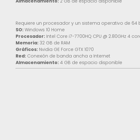
Almacenamiento:
2 GB de espacio disponible
Requiere un procesador y un sistema operativo de 64 b
SO:
Windows 10 Home
Procesador:
Intel Core i7-7700HQ CPU @ 2.80GHz 4 cor
Memoria:
32 GB de RAM
Gráficos:
Nvidia GE Force GTX 1070
Red:
Conexión de banda ancha a Internet
Almacenamiento:
4 GB de espacio disponible