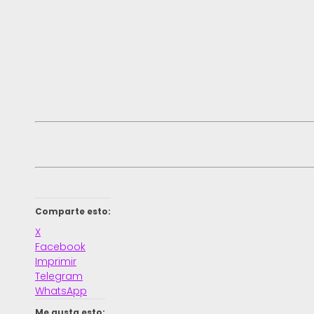
Comparte esto:
X
Facebook
Imprimir
Telegram
WhatsApp
Me gusta esto: