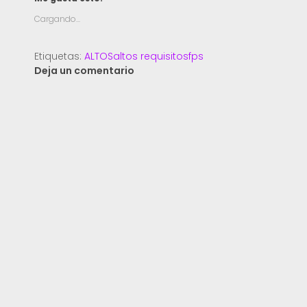
Cargando...
Etiquetas:
ALTOS
altos requisitos
fps
Deja un comentario