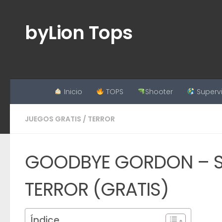
Saltar al contenido
byLion Tops
Inicio
TOPS
Shooter
Superv
JUEGOS GRATIS
/
TERROR
GOODBYE GORDON – Si 
TERROR (GRATIS)
Índice