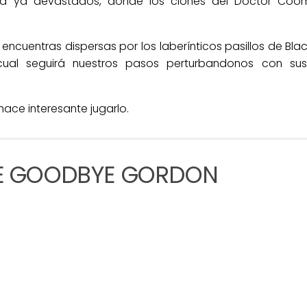
esa ya devastados,
donde los clones del Doctor Coo
encuentras dispersas por los laberínticos pasillos de Bla
ual seguirá nuestros pasos perturbandonos con sus
 hace interesante jugarlo.
E GOODBYE GORDON