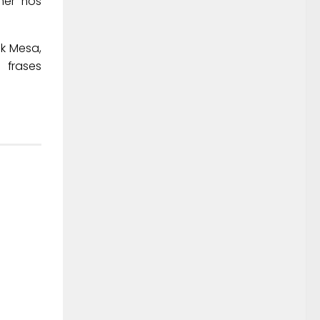
mer nos
ck Mesa,
 frases