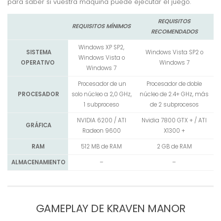
para saber si vuestra maquina puede ejecutar el juego.
REQUISITOS
REQUISITOS MÍNIMOS
RECOMENDADOS
Windows XP SP2,
SISTEMA
Windows Vista SP2 o
Windows Vista o
OPERATIVO
Windows 7
Windows 7
Procesador de un
Procesador de doble
PROCESADOR
solo núcleo a 2,0 GHz,
núcleo de 2.4+ GHz, más
1 subproceso
de 2 subprocesos
NVIDIA 6200 / ATI
Nvidia 7800 GTX + / ATI
GRÁFICA
Radeon 9600
X1300 +
RAM
512 MB de RAM
2 GB de RAM
ALMACENAMIENTO
–
–
GAMEPLAY DE KRAVEN MANOR