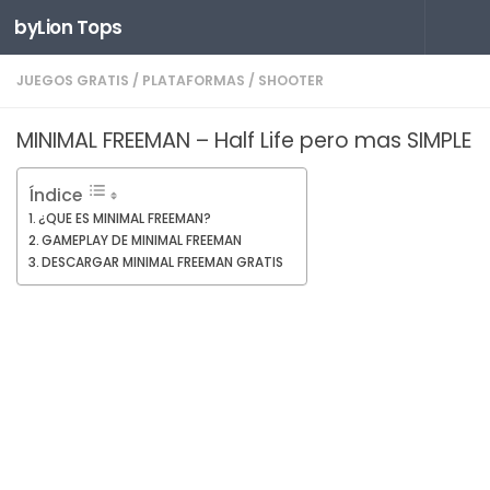
byLion Tops
Saltar al contenido
JUEGOS GRATIS
/
PLATAFORMAS
/
SHOOTER
MINIMAL FREEMAN – Half Life pero mas SIMPLE
Índice
¿QUE ES MINIMAL FREEMAN?
GAMEPLAY DE MINIMAL FREEMAN
DESCARGAR MINIMAL FREEMAN GRATIS