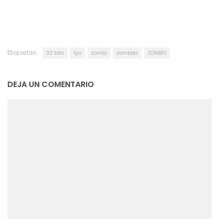
Etiquetas:
32 bits
fps
zombi
zombies
ZOMBIS
DEJA UN COMENTARIO