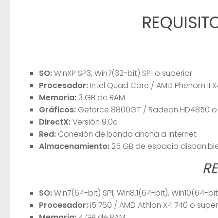
REQUISIT
SO:
WinXP SP3, Win7(32-bit) SP1 o superior
Procesador:
Intel Quad Core / AMD Phenom II X
Memoria:
3 GB de RAM
Gráficos:
Geforce 8800GT / Radeon HD4850 o 
DirectX:
Versión 9.0c
Red:
Conexión de banda ancha a Internet
Almacenamiento:
25 GB de espacio disponibl
R
SO:
Win7(64-bit) SP1, Win8.1(64-bit), Win10(64-bit
Procesador:
i5 760 / AMD Athlon X4 740 o super
Memoria:
4 GB de RAM