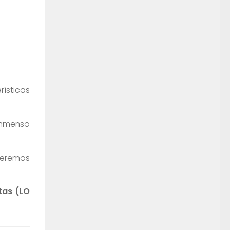
rísticas
inmenso
ueremos
tas (LO