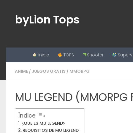
Saltar al contenido
byLion Tops
Inicio
TOPS
Shooter
Superv
ANIME
/
JUEGOS GRATIS
/
MMORPG
MU LEGEND (MMORPG FR
Índice
¿QUE ES MU LEGEND?
REQUISITOS DE MU LEGEND