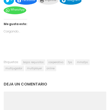
WhatsApp
Me gusta esto:
Cargando...
Etiquetas:
bajos requisitos
cooperativo
fps
mmofps
multijugador
multiplayer
online
DEJA UN COMENTARIO