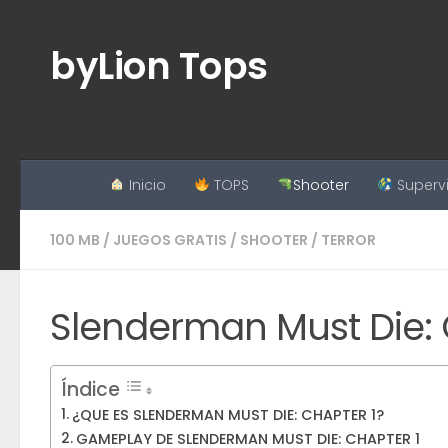
Saltar al contenido
byLion Tops
Inicio
TOPS
Shooter
Superv
100 MB
/
JUEGOS GRATIS
/
SHOOTER
/
TERROR
Slenderman Must Die: C
Índice
¿QUE ES SLENDERMAN MUST DIE: CHAPTER 1?
GAMEPLAY DE SLENDERMAN MUST DIE: CHAPTER 1