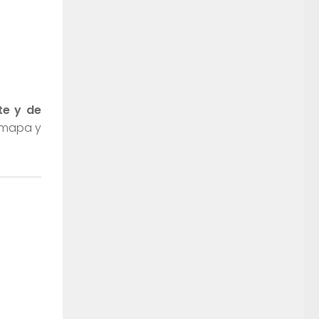
te y de
l mapa y