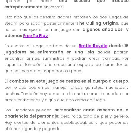
optaron por hacer
una secuela que fracasó
estrepitosamente
en ventas.
Esto hizo que los desarrolladores retirasen los dos juegos de
Steam para sacar posteriormente
The Culling Origins
, que
no es mas que el primer juego con
algunos añadidos y
además
Free To Play
.
En cuanto al juego, se trata de un
Battle Royale
donde 16
jugadores se enfrentarán en una isla
donde podrán
encontrar armas, suministros y podrán crear trampas. Por
supuesto también tendremos una especie de humo toxico
que nos cerrara el mapa poco a poco.
El combate en este juego se centra en el cuerpo a cuerpo
,
por lo que podremos manejar lanzas, garrotes, machetes y
hachas. También hay armas a distancia, como lo pueden ser
arcos, cerbatanas y algún que otro arma de fuego.
Los jugadores pueden
personalizar cada aspecto de la
apariencia del personaje
: pelo, ropa, tono de piel y género.
Hay cientos de elementos desbloqueables y que podemos
obtener jugando y pagando.