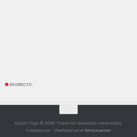
EN DIRECTO…
byLion Tops © 2026. Todos los derechos reservados.
Funciona con
- Diseñado con el
Tema Hueman