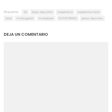
Etiquetas:
2d
bajos requisitos
cooperativo
cooperativo local
local
multijugador
multiplayer
PLATAFORMAS
pocos requisitos
DEJA UN COMENTARIO