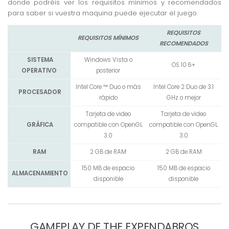
donde podréis ver los requisitos mínimos y recomendados
para saber si vuestra maquina puede ejecutar el juego.
REQUISITOS
REQUISITOS MÍNIMOS
RECOMENDADOS
SISTEMA
Windows Vista o
OS 10.6+
OPERATIVO
posterior
Intel Core ™ Duo o más
Intel Core 2 Duo de 3.1
PROCESADOR
rápido
GHz o mejor
Tarjeta de video
Tarjeta de video
GRÁFICA
compatible con OpenGL
compatible con OpenGL
3.0
3.0
RAM
2 GB de RAM
2 GB de RAM
150 MB de espacio
150 MB de espacio
ALMACENAMIENTO
disponible
disponible
GAMEPLAY DE THE EXPENDABROS