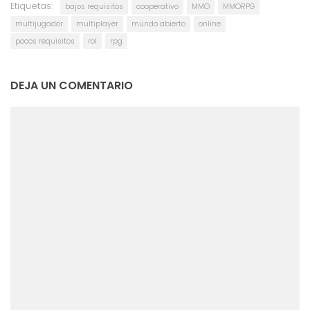
Etiquetas:
bajos requisitos
cooperativo
MMO
MMORPG
multijugador
multiplayer
mundo abierto
online
pocos requisitos
rol
rpg
DEJA UN COMENTARIO