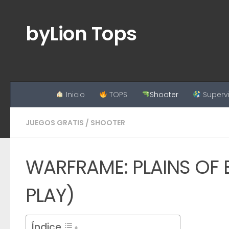
Saltar al contenido
byLion Tops
Inicio
TOPS
Shooter
Superv
JUEGOS GRATIS
/
SHOOTER
WARFRAME: PLAINS OF 
PLAY)
Índice