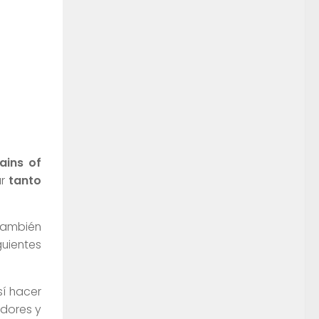
lains of
ar
tanto
también
guientes
sí hacer
edores y