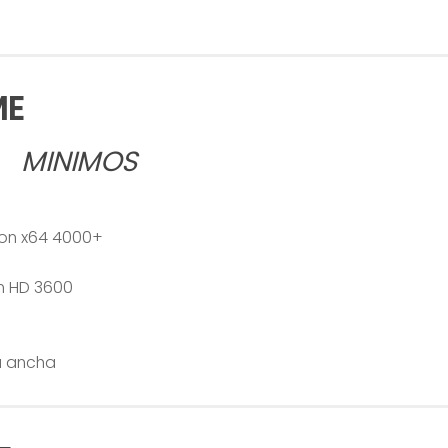
ME
MINIMOS
lon x64 4000+
n HD 3600
D
a ancha