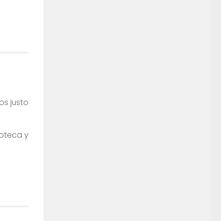
os justo
ioteca y