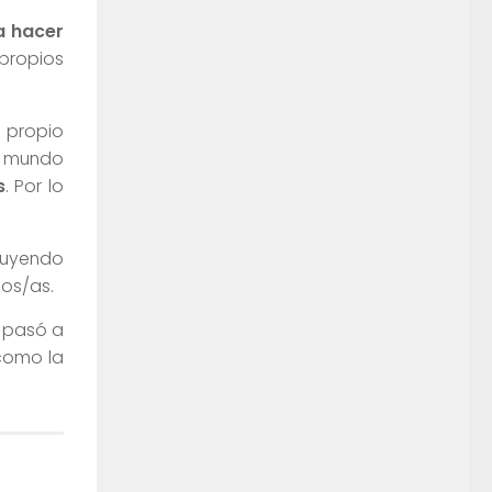
a hacer
 propios
u propio
n mundo
s
. Por lo
luyendo
gos/as.
9 pasó a
 como la