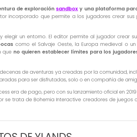
entura de exploración
sandbox
y una plataforma par
ditor incorporado que permite a los jugadores crear sus
elegir un entorno. El editor permite al jugador crear s
pocas
como el Salvaje Oeste, la Europa medieval o u
on que
no quieren establecer límites para los jugadore
 decenas de aventuras ya creadas por la comunidad, inc
eparadas para ser disfrutadas, solo o en compañía de ami
cess era de pago, pero con su lanzamiento oficial en 201
dor se trata de Bohemia Interactive creadores de juegos
TOS DE YLANDS