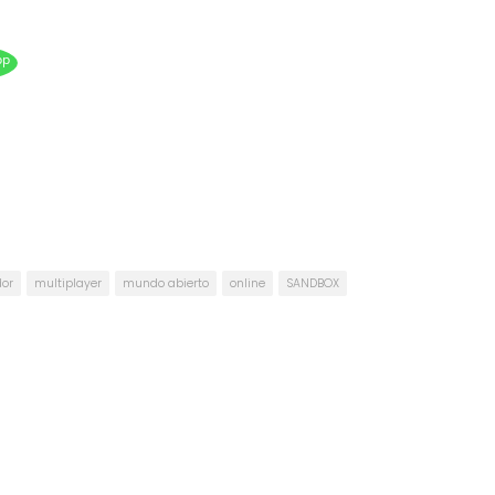
pp
dor
multiplayer
mundo abierto
online
SANDBOX