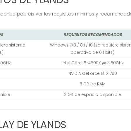
DS donde podréis ver los requisitos mínimos y recomenda
OS
REQUISITOS RECOMENDADOS
uiere sistema
Windows 7/8 / 8.1 / 10 (se requiere sist
s)
operativo de 64 bits)
.60GHz
Intel Core i5-4690K @ 3.50GHz
NVIDIA GeForce GTX 760
8 GB de RAM
nible
2 GB de espacio disponible
AY DE YLANDS