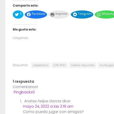
Comparte esto:
X
Facebook
Imprimir
Telegram
WhatsA
Me gusta esto:
Cargando...
Etiquetas:
cooperativo
LOW POLY
medios requisitos
multijuga
1 respuesta
Comentarios
1
Pingbacks
0
Andres Felipe Garcia
dice:
mayo 24, 2022 a las 2:19 am
Como puedo jugar con amigos?