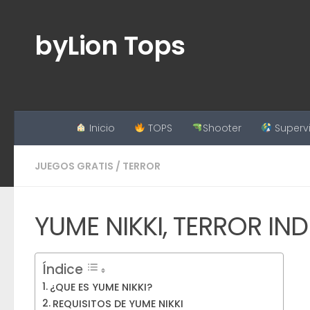
Saltar al contenido
byLion Tops
Inicio
TOPS
Shooter
Superv
JUEGOS GRATIS
/
TERROR
YUME NIKKI, TERROR IND
Índice
¿QUE ES YUME NIKKI?
REQUISITOS DE YUME NIKKI