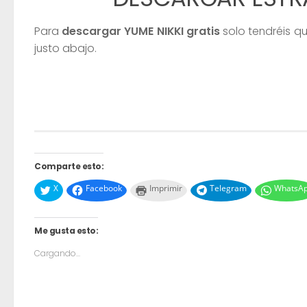
Para
descargar YUME NIKKI gratis
solo tendréis q
justo abajo.
Comparte esto:
X
Facebook
Imprimir
Telegram
WhatsA
Me gusta esto:
Cargando...