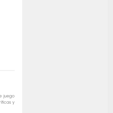
te juego
íficas y