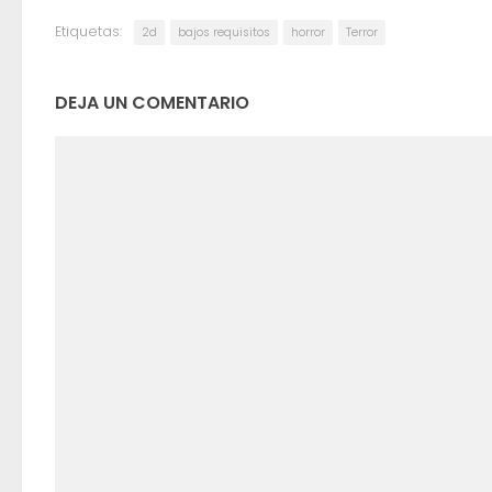
Etiquetas:
2d
bajos requisitos
horror
Terror
DEJA UN COMENTARIO