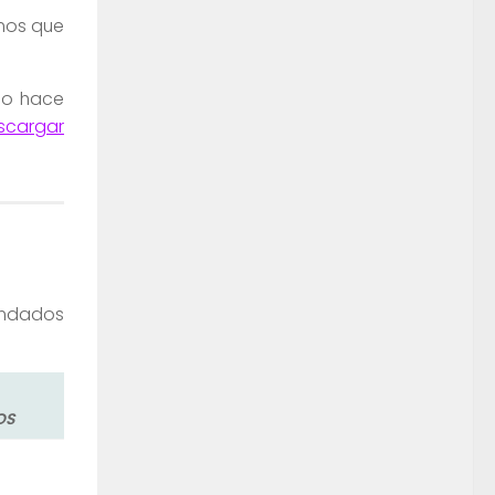
emos que
lo hace
scargar
mendados
OS