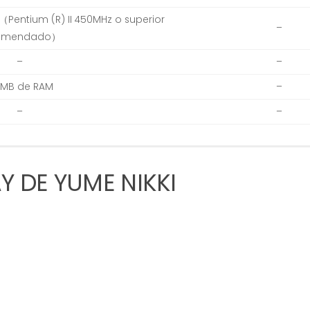
Pentium (R) II 450MHz o superior
–
omendado）
–
–
 MB de RAM
–
–
–
 DE YUME NIKKI