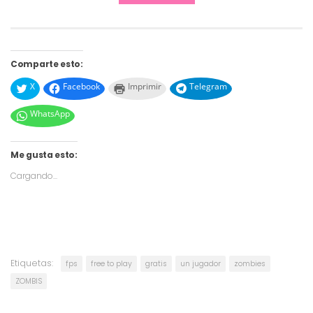
Comparte esto:
X
Facebook
Imprimir
Telegram
WhatsApp
Me gusta esto:
Cargando...
Etiquetas:
fps
free to play
gratis
un jugador
zombies
ZOMBIS