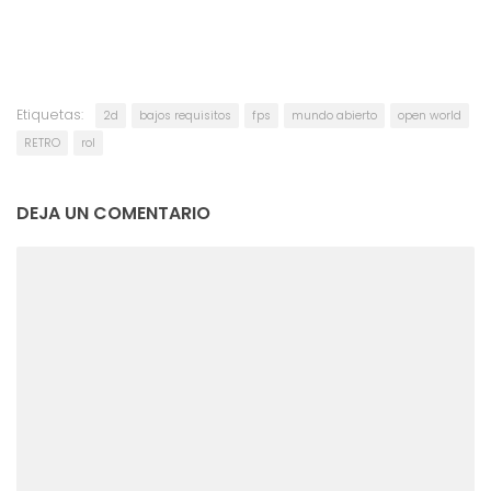
Etiquetas:
2d
bajos requisitos
fps
mundo abierto
open world
RETRO
rol
DEJA UN COMENTARIO