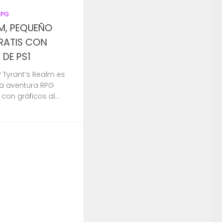
RPG
LM, PEQUEÑO
GRATIS CON
DE PS1
 Tyrant’s Realm es
da aventura RPG
con gráficos al...