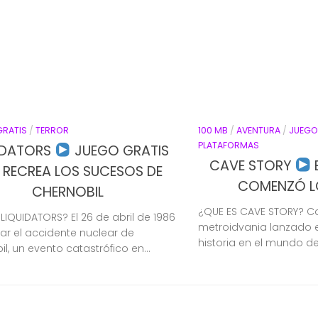
GRATIS
/
TERROR
100 MB
/
AVENTURA
/
JUEGO
PLATAFORMAS
IDATORS
JUEGO GRATIS
CAVE STORY
 RECREA LOS SUCESOS DE
COMENZÓ LO
CHERNOBIL
¿QUE ES CAVE STORY? Ca
LIQUIDATORS? El 26 de abril de 1986
metroidvania lanzado 
gar el accidente nuclear de
historia en el mundo de 
l, un evento catastrófico en...