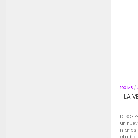
100 MB
/
LA V
DESCRIP
un nuev
manos d
el mític