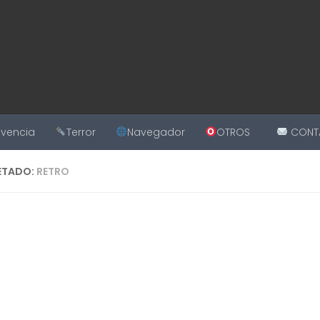
ivencia
Terror
Navegador
OTROS
CONT
ETADO:
RETRO