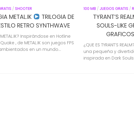
GRATIS
/
SHOOTER
100 MB
/
JUEGOS GRATIS
/
GIA METAL.IK
TRILOGIA DE
TYRANT’S REA
ESTILO RETRO SYNTHWAVE
SOULS-LIKE 
GRAFICOS 
METAL.IK? Inspirándose en Hotline
 Quake , de METAL.IK son juegos FPS
¿QUE ES TYRANT’S REALM?
 ambientados en un mundo...
una pequeña y diverti
inspirada en Dark Souls 